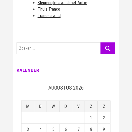
Kleurenrijke avond met Antre
Thuis Trance
Trance avond
Zoeken
…
KALENDER
AUGUSTUS 2026
M
D
W
D
V
Z
Z
1
2
3
4
5
6
7
8
9