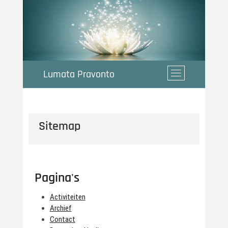
Ga
naar
de
inhoud
Lumata Pravonto
M
e
n
u
k
Sitemap
n
o
p
Pagina's
Activiteiten
Archief
Contact