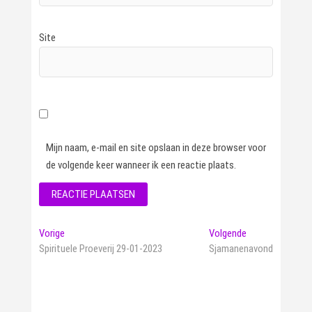
Site
Mijn naam, e-mail en site opslaan in deze browser voor
de volgende keer wanneer ik een reactie plaats.
Bericht
Vorig
Volgend
Vorige
Volgende
bericht:
bericht:
Spirituele Proeverij 29-01-2023
Sjamanenavond
navigatie