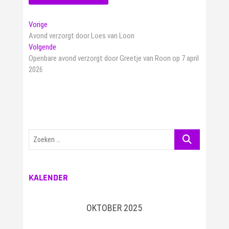
Bericht
Vorig
Vorige
bericht:
Avond verzorgt door Loes van Loon
navigatie
Volgend
Volgende
bericht:
Openbare avond verzorgt door Greetje van Roon op 7 april
2026
Zoeken
…
KALENDER
OKTOBER 2025