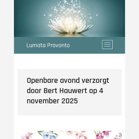
Ga
naar
de
inhoud
Lumata Pravonto
M
e
n
u
k
Openbare avond verzorgt
n
o
door Bert Hauwert op 4
p
november 2025