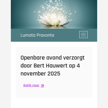
Ga
naar
de
inhoud
Lumata Pravonto
M
e
n
u
k
Openbare avond verzorgt
n
door Bert Hauwert op 4
o
p
november 2025
Openbare
Bekijk meer
avond
verzorgt
door
Bert