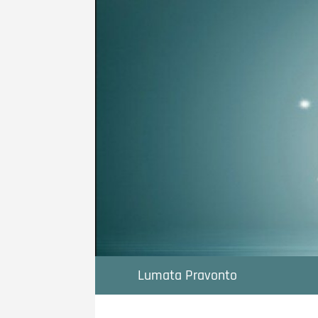
Ga
naar
de
inhoud
Lumata Pravonto