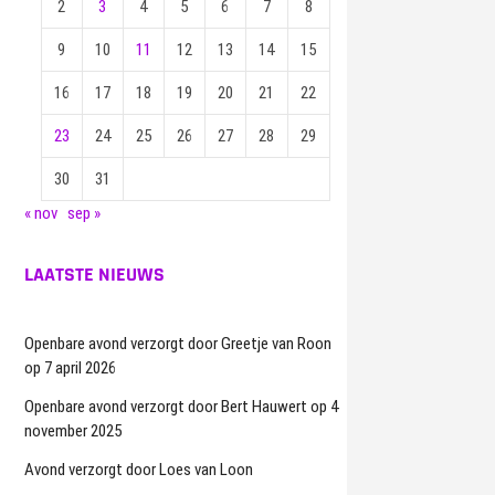
2
3
4
5
6
7
8
9
10
11
12
13
14
15
16
17
18
19
20
21
22
23
24
25
26
27
28
29
30
31
« nov
sep »
LAATSTE NIEUWS
Openbare avond verzorgt door Greetje van Roon
op 7 april 2026
Openbare avond verzorgt door Bert Hauwert op 4
november 2025
Avond verzorgt door Loes van Loon