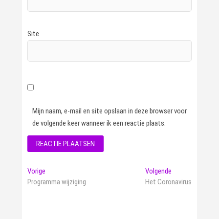
Site
Mijn naam, e-mail en site opslaan in deze browser voor
de volgende keer wanneer ik een reactie plaats.
Bericht
Vorig
Volgend
Vorige
Volgende
bericht:
bericht:
Programma wijziging
Het Coronavirus
navigatie