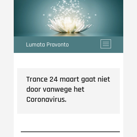
Ga
naar
de
inhoud
Lumata Pravonto
M
e
n
u
k
Trance 24 maart gaat niet
n
o
door vanwege het
p
Coronavirus.