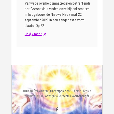
Vanwege overheidsmaatregelen betreffende
het Coronavirus vinden onze bijeenkomsten
in het gebouw de Nieuwe Nes vanaf 22
september 2020 in een aangepaste vorm
plaats. Op 22…
Het
Bekijk meer
Coronavirus
Lumata Pravonto
| Ontworpen door:
Theme Freesia
|
WordPress
| © Copyright alle rechten voorbehouden
Facebook