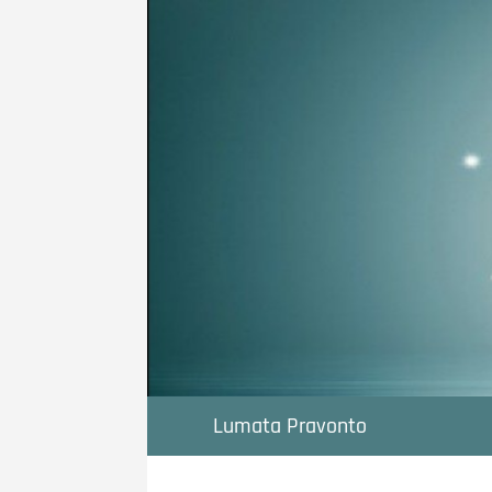
Ga
naar
de
inhoud
Lumata Pravonto