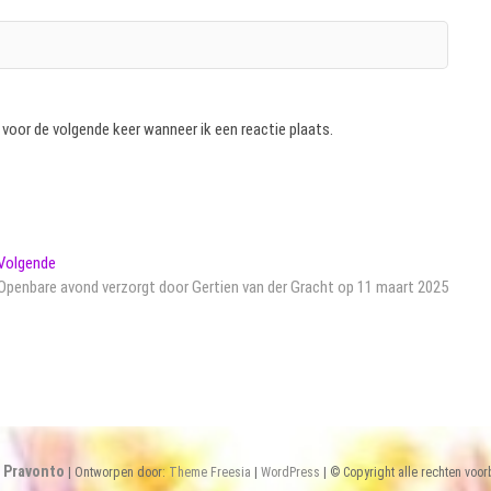
 voor de volgende keer wanneer ik een reactie plaats.
Volgend
Volgende
bericht:
Openbare avond verzorgt door Gertien van der Gracht op 11 maart 2025
 Pravonto
| Ontworpen door:
Theme Freesia
|
WordPress
| © Copyright alle rechten voo