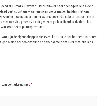
leefd bij Lumata Pravonto. Bert Hauwert heeft een Spirituele avond
en deed Bert spontane waarnemingen die te maken hadden met ons
n. Er werd een overeenstemming weergegeven die gebeurtenissen die in
ist met een vleug humor, de dingen zeer gedetailleerd te duiden. Het
in wat ooit heeft plaatsgevonden.
p. Wat zijn de eigenschappen die leven, hoe kan je dat het best inzetten
wezigen waren vol bewondering en dankbaarheid dat Bert met zijn Gids
en zijn gemarkeerd met
*