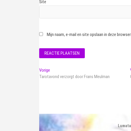
Site
Mijn naam, e-mail en site opslaan in deze browser
Bericht
Vorig
Vorige
bericht:
Tarotavond verzorgt door Frans Meulman
navigatie
Lumata