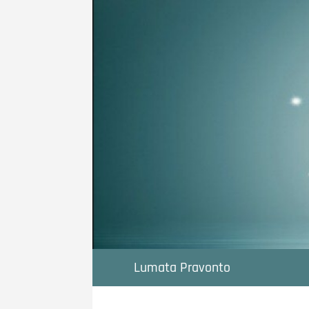
Ga
naar
de
inhoud
Lumata Pravonto