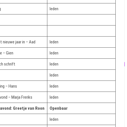
g
leden
t nieuwe jaar in – Aad
leden
e – Gien
leden
h schrift
leden
leden
ing – Hans
leden
ond – Marja Freriks
leden
avond: Greetje van Roon
Openbaar
leden