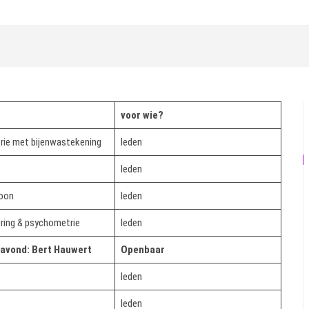
voor wie?
ie met bijenwastekening
leden
leden
Loon
leden
ering & psychometrie
leden
avond: Bert Hauwert
Openbaar
leden
leden