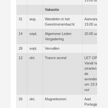
19.00 uur
Vakantie
31
aug.
Wandelen in het
Aanvang
Geestmerambacht
19.00 uur
14
sept.
Algemene Leden
20.00 uur
Vergadering
28
sept.
Vervallen
12
okt.
Trance avond
LET OP!
Vanaf nu
strarten
de
avonden
om 19.30
uur
26
okt.
Magnetiseren
Aad
Portegijs