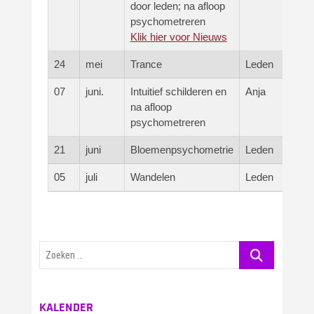
door leden; na afloop
psychometreren
Klik hier voor Nieuws
24
mei
Trance
Leden
07
juni.
Intuitief schilderen en
Anja
na afloop
psychometreren
21
juni
Bloemenpsychometrie
Leden
05
juli
Wandelen
Leden
Zoeken
…
KALENDER