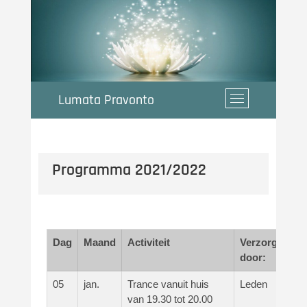
Ga
naar
de
inhoud
Lumata Pravonto
M
e
n
u
k
Programma 2021/2022
n
o
p
Dag
Maand
Activiteit
Verzorgd
door:
05
jan.
Trance vanuit huis
Leden
van 19.30 tot 20.00