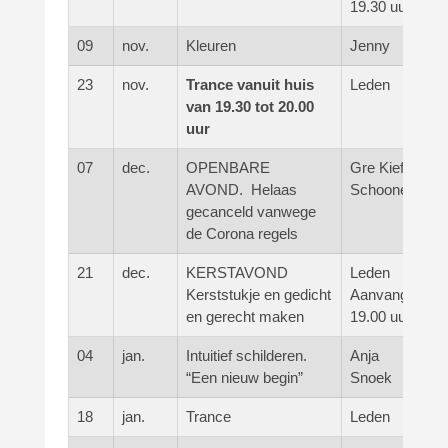
19.30 uur
09
nov.
Kleuren
Jenny
23
nov.
Trance vanuit huis
Leden
van 19.30 tot 20.00
uur
07
dec.
OPENBARE
Gre Kieft-
AVOND. Helaas
Schoone
gecanceld vanwege
de Corona regels
21
dec.
KERSTAVOND
Leden
Kerststukje en gedicht
Aanvang
en gerecht maken
19.00 uur
04
jan.
Intuitief schilderen.
Anja
“Een nieuw begin”
Snoek
18
jan.
Trance
Leden