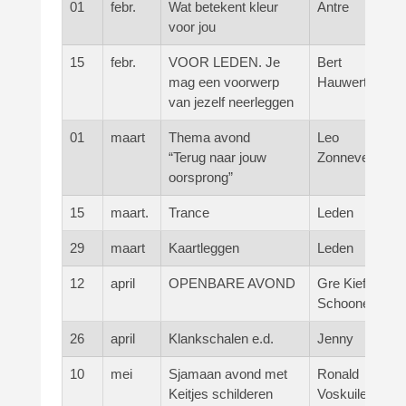
01
febr.
Wat betekent kleur
Antre
voor jou
15
febr.
VOOR LEDEN. Je
Bert
mag een voorwerp
Hauwert
van jezelf neerleggen
01
maart
Thema avond
Leo
“Terug naar jouw
Zonneveld
oorsprong”
15
maart.
Trance
Leden
29
maart
Kaartleggen
Leden
12
april
OPENBARE AVOND
Gre Kieft-
Schoone
26
april
Klankschalen e.d.
Jenny
10
mei
Sjamaan avond met
Ronald
Keitjes schilderen
Voskuilen