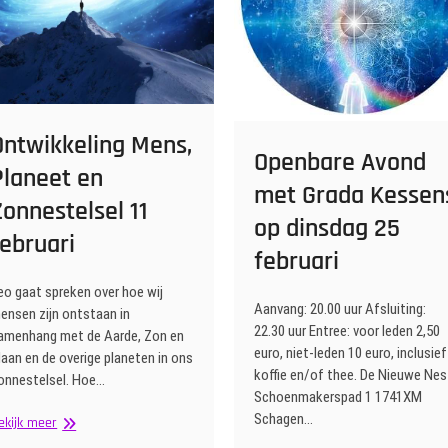
Coronavirus.
Ontwikkeling Mens,
Openbare Avond
Planeet en
met Grada Kessen
Zonnestelsel 11
op dinsdag 25
februari
februari
eo gaat spreken over hoe wij
Aanvang: 20.00 uur Afsluiting:
ensen zijn ontstaan in
22.30 uur Entree: voor leden 2,50
amenhang met de Aarde, Zon en
euro, niet-leden 10 euro, inclusief
aan en de overige planeten in ons
koffie en/of thee. De Nieuwe Nes
onnestelsel. Hoe…
Schoenmakerspad 1 1741XM
Schagen…
Ontwikkeling
ekijk meer
Mens,