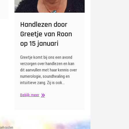
Handlezen door
Greetje van Roon
op 15 januari
Greetje komt bij ons een avond
verzorgen over handlezen en kan
dit aanvullen met haar kennis over
numerologie, soundhealing en
intuïtieve zang. Zij is ook…
Handlezen
Bekijk meer
door
Greetje
van
Roon
op
rbehouden