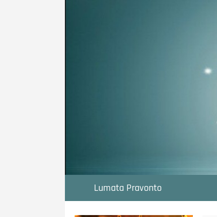
Ga
naar
de
inhoud
Lumata Pravonto