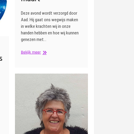
Deze avond wordt verzorgd door
Aad. Hij gaat ons wegwijs maken
in welke krachten wij in onze
handen hebben en hoe wij kunnen
genezen met…
Kracht
Bekijk meer
s
van
de
handen/Magnetiseren
op
dinsdag
10
maart