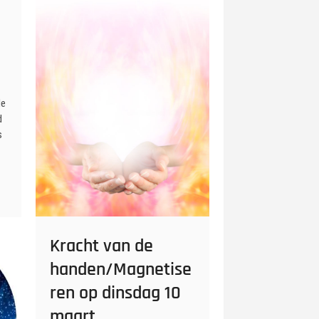
u
k
n
o
p
de
d
s
Kracht van de
handen/Magnetise
ren op dinsdag 10
maart