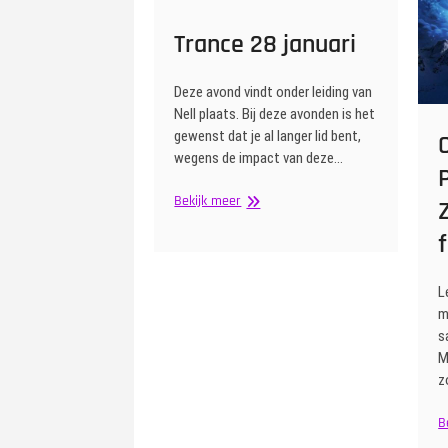
Trance 28 januari
Deze avond vindt onder leiding van
Nell plaats. Bij deze avonden is het
gewenst dat je al langer lid bent,
wegens de impact van deze…
Trance
Bekijk meer
28
januari
L
m
s
M
z
B