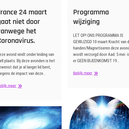
Trance 24 maart
Programma
gaat niet door
wijziging
vanwege het
LET OP! ONS PROGRAMMA IS
Coronavirus.
GEWIJZIGD 10 maart Kracht van 
handen/Magnetiseren deze avon
eze avond vindt onder leiding van
wordt verzorgd door Aad. 5 mei i
ell plaats. Bij deze avonden is het
er GEEN BIJEENKOMST 19…
ewenst dat je al langer lid bent,
Programma
Bekijk meer
egens de impact van deze…
wijziging
Trance
ekijk meer
24
maart
gaat
niet
door
vanwege
het