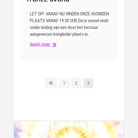
LET OP! VANAF NU VINDEN ONZE AVONDEN
PLAATS VANAF 19.30 UUR Deze avond vindt
onder leiding van een door het bestuur
aangewezen kringleider plaats in…
Trance
Bekijk meer
avond
Berichten
Vorige
Pagina
Pagina
Pagina
1
2
3
pagina
paginering