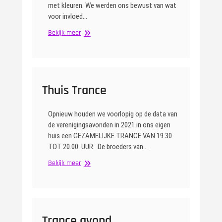
met kleuren. We werden ons bewust van wat
voor invloed…
Kleurenrijke
Bekijk meer
avond
met
Antre
Thuis Trance
Opnieuw houden we voorlopig op de data van
de verenigingsavonden in 2021 in ons eigen
huis een GEZAMELIJKE TRANCE VAN 19.30
TOT 20.00 UUR. De broeders van…
Thuis
Bekijk meer
Trance
Trance avond