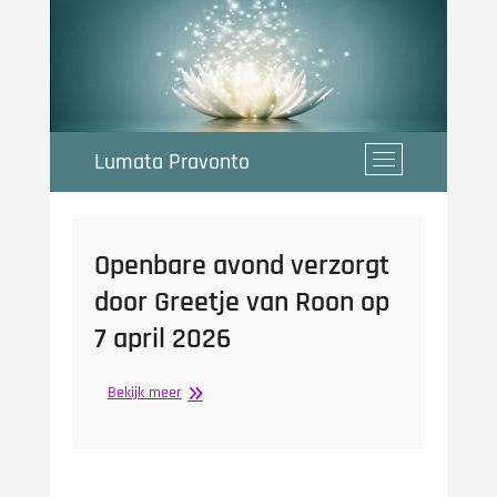
Ga
naar
de
inhoud
Lumata Pravonto
M
e
n
u
k
Openbare avond verzorgt
n
door Greetje van Roon op
o
p
7 april 2026
Openbare
Bekijk meer
avond
verzorgt
door
Greetje